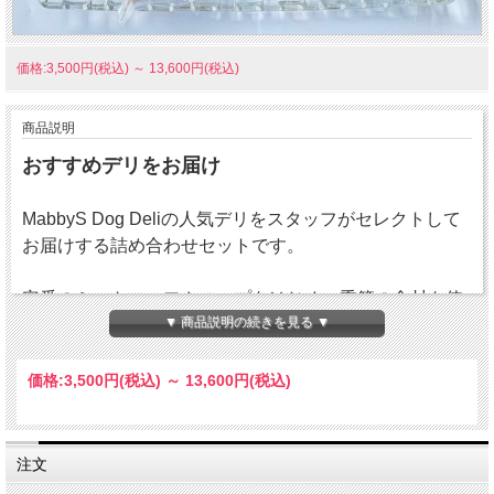
価格:3,500円(税込)
～
13,600円(税込)
商品説明
おすすめデリをお届け
MabbyS Dog Deliの人気デリをスタッフがセレクトして
お届けする詰め合わせセットです。
定番のミートローフやスープをはじめ、季節の食材を使
▼ 商品説明の続きを見る ▼
用したデリなどを厳選いたします。
単品でご注文いただくより少しお得なセットです。
価格:
3,500円
(税込)
～
13,600円
(税込)
内容はスタッフにおまかせとなり、商品のご指定は承っ
ておりません。
特定の商品をご希望の場合は単品商品よりお好みの商品
注文
をご注文ください。