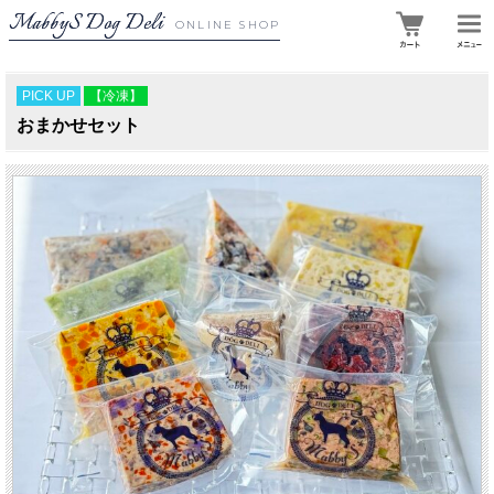
MabbyS Dog Deli
ONLINE SHOP
PICK UP
【冷凍】
おまかせセット