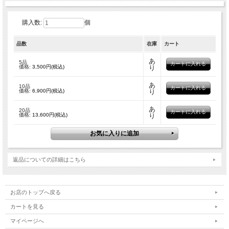
☑︎お得に楽しみたい
購入数:
個
☑︎スタッフおすすめの一品と出会いたい
☑︎いろいろなデリを楽しみたいけれど迷ってしまう
品数
在庫
カート
あ
5品
価格:
3,500円(税込)
り
という方には特におすすめです。
あ
10品
価格:
6,900円(税込)
り
何が届くかワクワクしながらお待ちいただく時間もセッ
トでお楽しみください。
あ
20品
価格:
13,600円(税込)
り
※同じメニューが重複する場合がございますのであらか
じめご了承ください
返品についての詳細はこちら
原材料
セット内容により異なります
お店のトップへ戻る
カートを見る
※商品ラベルに当該商品の原材料を表示しております
マイページへ