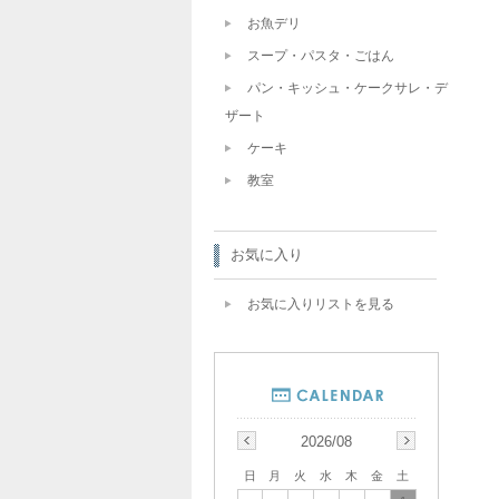
お魚デリ
スープ・パスタ・ごはん
パン・キッシュ・ケークサレ・デ
ザート
ケーキ
教室
お気に入り
お気に入りリストを見る
2026/08
日
月
火
水
木
金
土