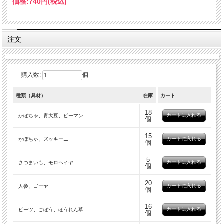
お好みの食材を選ぶ楽しさはもちろん、新しい食材との
価格:
740円
(税込)
出会いも魅力のひとつです。
さまざまな食材を気軽に楽しみながら、食事の幅を広げ
ていただけます。
注文
しっとりやわらかな食感で、歯の少ない子やシニア犬に
もおすすめです。
購入数:
個
食材の香りを感じ、「嗅いで楽しい」「食べて美味し
種類（具材）
在庫
カート
い」豊かな食事の時間をお楽しみください。
18
かぼちゃ、青大豆、ピーマン
個
15
原材料
かぼちゃ、ズッキーニ
個
国産豚肉、鶏卵、有機豆乳、有機パン粉 または おから＋
5
さつまいも、モロヘイヤ
具材
個
※具材欄にて（おから）表記の商品はパン粉の代わりにおか
20
人参、ゴーヤ
らを使用しています
個
16
ビーツ、ごぼう、ほうれん草
※使用する食材は季節や仕入れ状況により異なります
個