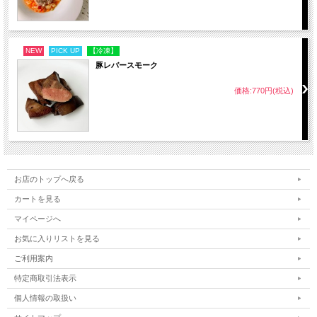
・解凍時間は冷蔵庫の温度等により前後する場合がございま
す
NEW
PICK UP
【冷凍】
豚レバースモーク
商品について
価格:770円(税込)
・盛り付け写真はイメージです
・付け合わせや装飾は撮影用のため、商品には含まれません
・手作りのため、サイズ・形・重さ・仕上がりには多少の個
体差がございます
・ご注文をいただいた時点でお取り置きいたします
お店のトップへ戻る
・お届け日を先の日程でご指定の場合、お受け取り日から賞
味期限までの期間が通常より短くなります
カートを見る
マイページへ
お気に入りリストを見る
アレルギー対応について
ご利用案内
・在庫商品のためアレルギー対応を承っておりません
特定商取引法表示
個人情報の取扱い
ラッピングについて