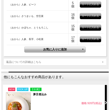
※商品ラベルに当該商品の原材料を表示しております
5
（おから）人参、ビーツ
個
【ビーツを使用した商品について】
16
（おから）さつまいも、空芯菜
個
ビーツに含まれる天然色素の影響により尿や便が赤みを
帯びることがありますが、体に害はございませんのでご
15
（おから）かぼちゃ、とうもろこし
個
安心ください
17
（おから）人参、長芋、小松菜
個
内容量
約82g
※手切りのため、重さに多少の違いがございます
返品についての詳細はこちら
配送・保管について
・冷凍便でお届けいたします（置き配不可）
他にもこんなおすすめ商品があります。
・お受け取り後は冷凍庫で保存してください（常温保存不
可）
NEW
PICK UP
【冷凍】
豚舌煮込み
解凍について
価格:920円(税込)
・冷蔵庫で約半日解凍してください（常温解凍不可）