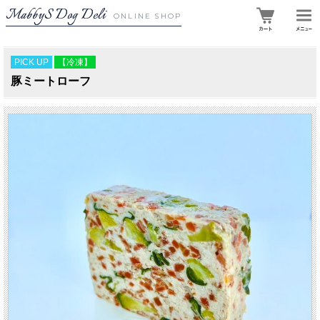
MabbyS Dog Deli
ONLINE SHOP
PICK UP
【冷凍】
豚ミートローフ