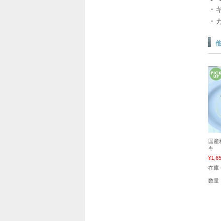
・
・
国産
キ
¥1,6
在庫 
数量