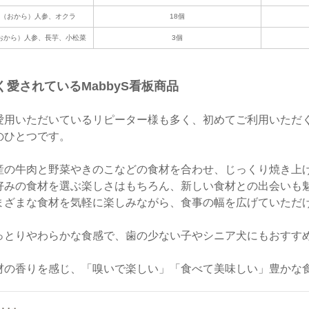
（おから）人参、オクラ
18個
おから）人参、長芋、小松菜
3個
く愛されているMabbyS看板商品
愛用いただいているリピーター様も多く、初めてご利用いただく方
のひとつです。
産の牛肉と野菜やきのこなどの食材を合わせ、じっくり焼き上
好みの食材を選ぶ楽しさはもちろん、新しい食材との出会いも
まざまな食材を気軽に楽しみながら、食事の幅を広げていただ
っとりやわらかな食感で、歯の少ない子やシニア犬にもおすす
材の香りを感じ、「嗅いで楽しい」「食べて美味しい」豊かな