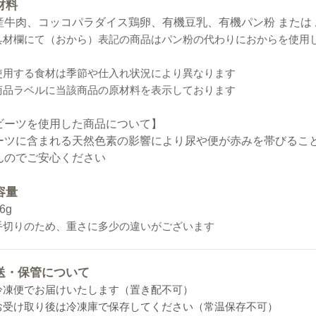
材料
産牛肉、コッコパラダイス鶏卵、有機豆乳、有機パン粉 または
具材欄にて（おから）表記の商品はパン粉の代わりにおからを使用
使用する食材は季節や仕入れ状況により異なります
商品ラベルに当該商品の原材料を表示しております
ビーツを使用した商品について】
ーツに含まれる天然色素の影響により尿や便が赤みを帯びるこ
んのでご安心ください
容量
6g
手切りのため、重さに多少の違いがございます
送・保管について
冷凍便でお届けいたします（置き配不可）
お受け取り後は冷凍庫で保存してください（常温保存不可）