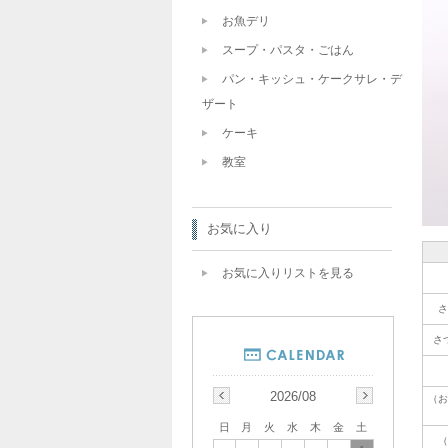
お魚デリ
スープ・パスタ・ごはん
パン・キッシュ・ケークサレ・デ
ザート
ケーキ
教室
お気に入り
お気に入りリストを見る
さ
さ
2026/08
（お
日
月
火
水
木
金
土
（