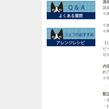
原
国
※
※
※
【
ビ
せ
内
約7
※
配
・
・