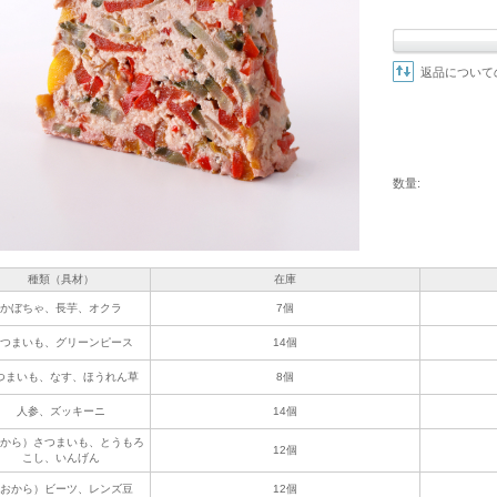
返品について
数量:
種類（具材）
在庫
かぼちゃ、長芋、オクラ
7個
つまいも、グリーンピース
14個
つまいも、なす、ほうれん草
8個
人参、ズッキーニ
14個
から）さつまいも、とうもろ
12個
こし、いんげん
おから）ビーツ、レンズ豆
12個