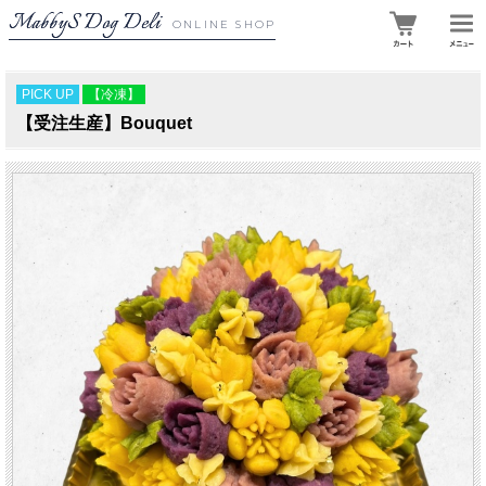
MabbyS Dog Deli
ONLINE SHOP
PICK UP
【冷凍】
【受注生産】Bouquet