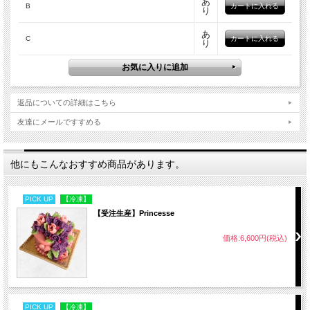
あ
B
り
見た目はスイーツですが、中身は国産鶏肉と野菜のミー
あ
C
トローフのため、おやつではなく、ごはんとしてお召し
り
上がりいただけます。
保存料・着色料・乳化剤などの添加物を使用せず、一つ
返品についての詳細はこちら
ひとつ丁寧にお作りしております。
友達にメールですすめる
ケーキを美味しく、美しい状態でお楽しみいただくた
め、ご注文前にページ下部のご案内をご確認ください。
他にもこんなおすすめ商品があります。
原材料
PICK UP
【冷凍】
A
【受注生産】Princesse
国産鶏肉、さつまいも、ビーツ、有機人参、レンズ豆、
有機豆乳、コッコパラダイス鶏卵、有機パン粉、プチヴ
価格:6,600円(税込)
ェールパウダー、菜種油、パセリ、金箔
B
国産鶏肉、さつまいも、紫芋、かぼちゃ、有機人参、レ
PICK UP
【冷凍】