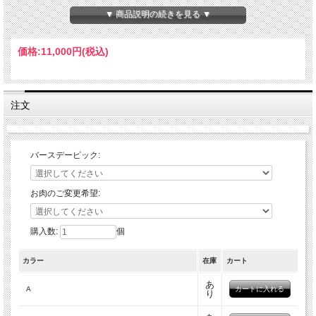
＞在庫ホールケーキ（最短翌営業日発送）
▼ 商品説明の続きを見る ▼
可愛いお花が散りばめられた花束ケーキ
価格:
11,000円
(税込)
MabbySのケーキの中でもお花のケーキは大人気！！
その大人気のお花を全面にデザインした花束ケーキで
注文
す。
季節限定のケーキとして販売していましたが、販売期間
バースデーピック:
終了後も多数のお問い合わせをいただき定番デザインと
なりました。
お肉のご変更希望:
愛犬が好きなお色、１番似合うお色のケーキを一緒に選
購入数:
個
んでくださいね♪
カラー
在庫
カート
美しいデコレーションにはさつまいもをベースにお野菜
あ
などの自然の色味で着色したクリームを使用し、華やか
A
り
さと満足感を兼ね備えた犬用ケーキに仕上げています。