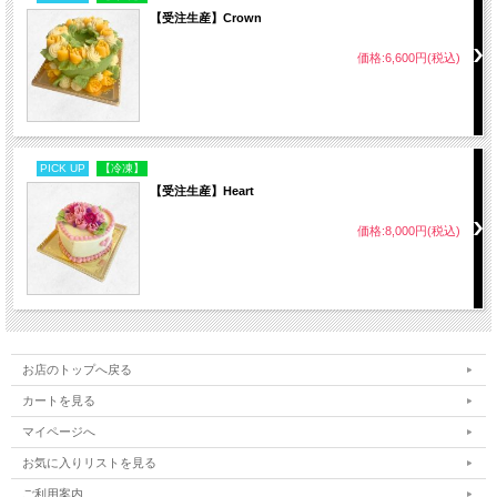
ンズ豆、有機豆乳、コッコパラダイス鶏卵、有機パン
【受注生産】Crown
粉、プチヴェールパウダー、菜種油、パセリ、金箔
価格:6,600円(税込)
C
国産鶏肉、さつまいも、かぼちゃ、有機人参、レンズ
豆、有機豆乳、コッコパラダイス鶏卵、有機パン粉、プ
PICK UP
【冷凍】
チヴェールパウダー、菜種油、パセリ、金箔
【受注生産】Heart
※お肉を変更される場合は国産鶏肉に代わり以下よりご
価格:8,000円(税込)
選択されたお肉を使用いたします
国産豚肉／国産牛肉／仔羊肉（オーストラリア産）
内容量
約500g
お店のトップへ戻る
サイズ
カートを見る
直径 約12cm
マイページへ
高さ 約8cm
お気に入りリストを見る
※手作りのため、サイズや形に少しずつ違いがございます
ご利用案内