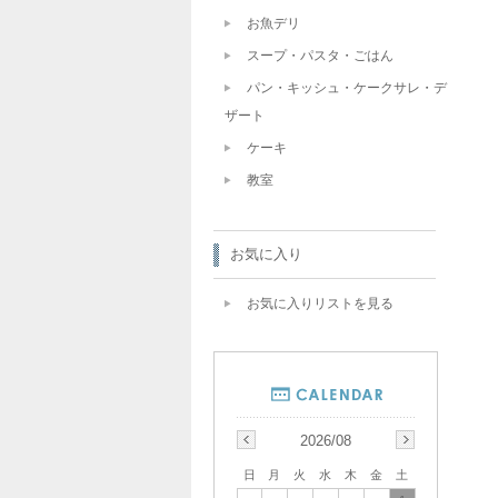
お魚デリ
スープ・パスタ・ごはん
パン・キッシュ・ケークサレ・デ
ザート
ケーキ
教室
お気に入り
お気に入りリストを見る
2026/08
日
月
火
水
木
金
土