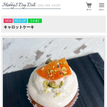
MabbyS Dog Deli
ONLINE SHOP
NEW
PICK UP
【冷凍】
キャロットケーキ