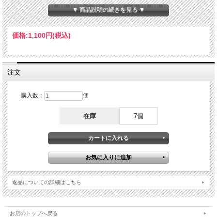
▼ 商品説明の続きを見る ▼
感を出しました。
さらに、ローストしたくるみでは食感、ココナッツとシ
ナモンでは風味豊かな香りをお楽しみいただけます。
価格:
1,100円
(税込)
キャロットケーキといえばフロスティングも大切なポイ
ント！
注文
クリームチーズは牛乳から手作りし、ほんのりと爽やか
購入数：
個
なレモンが香ります。
鮮やかな人参のグラッセとピスタチオを添え、上品で華
在庫
7個
やかに仕上げました。
一般的なキャロットケーキのようにスパイスを効かせる
のではなく、人参本来のやさしい甘みを活かしたこだわ
りの詰まったキャロットケーキ、お楽しみください。
返品についての詳細はこちら
保存料・着色料・乳化剤などの添加物を使用せず、一つ
ひとつ丁寧にお作りしております。
お店のトップへ戻る